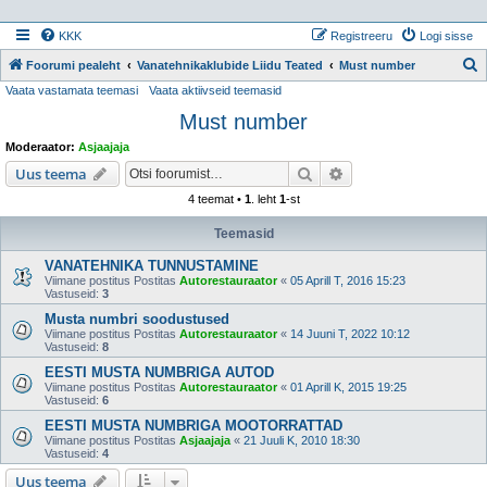
KKK
Registreeru
Logi sisse
Foorumi pealeht
Vanatehnikaklubide Liidu Teated
Must number
Vaata vastamata teemasi
Vaata aktiivseid teemasid
t
Must number
s
i
Moderaator:
Asjaajaja
Otsi
Täiendatud otsing
Uus teema
4 teemat •
1
. leht
1
-st
Teemasid
VANATEHNIKA TUNNUSTAMINE
Viimane postitus Postitas
Autorestauraator
«
05 Aprill T, 2016 15:23
Vastuseid:
3
Musta numbri soodustused
Viimane postitus Postitas
Autorestauraator
«
14 Juuni T, 2022 10:12
Vastuseid:
8
EESTI MUSTA NUMBRIGA AUTOD
Viimane postitus Postitas
Autorestauraator
«
01 Aprill K, 2015 19:25
Vastuseid:
6
EESTI MUSTA NUMBRIGA MOOTORRATTAD
Viimane postitus Postitas
Asjaajaja
«
21 Juuli K, 2010 18:30
Vastuseid:
4
Uus teema