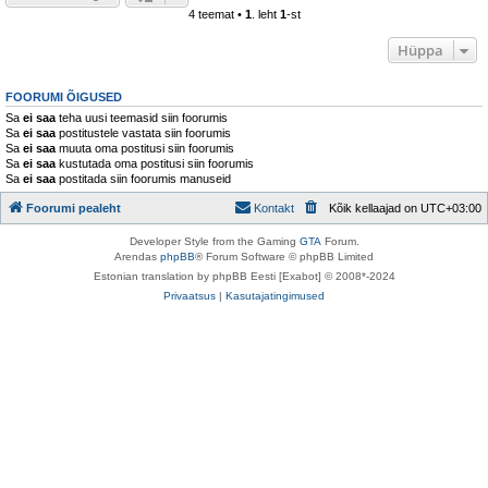
4 teemat •
1
. leht
1
-st
Hüppa
FOORUMI ÕIGUSED
Sa
ei saa
teha uusi teemasid siin foorumis
Sa
ei saa
postitustele vastata siin foorumis
Sa
ei saa
muuta oma postitusi siin foorumis
Sa
ei saa
kustutada oma postitusi siin foorumis
Sa
ei saa
postitada siin foorumis manuseid
Foorumi pealeht
Kontakt
Kõik kellaajad on
UTC+03:00
Developer Style from the Gaming
GTA
Forum.
Arendas
phpBB
® Forum Software © phpBB Limited
Estonian translation by phpBB Eesti [Exabot] © 2008*-2024
Privaatsus
|
Kasutajatingimused