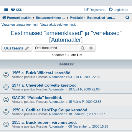
KKK
Registreeru
Logi sisse
Foorumi pealeht
Restaureerimine: Projektid
Projektid
Eestimaised "ameeriklased" ja "venelased" [Automaaler]
Vaata vastamata teemasi
Vaata aktiivseid teemasid
t
Eestimaised "ameeriklased" ja "venelased"
s
[Automaaler]
i
Otsi
Täiendatud otsing
Uus teema
14 teemat •
1
. leht
1
-st
Teemasid
1965 a. Buick Wildcat-i keretööd.
Viimane postitus Postitas
Automaaler
«
03 Juuli R, 2009 22:36
1977 a. Chevrolet Corvette keretööd
Viimane postitus Postitas
Automaaler
«
19 Aprill P, 2009 22:06
GAZ 20 "Pobeda" keretööd.
Viimane postitus Postitas
Automaaler
«
15 Märts P, 2009 02:55
1956 a. Cadillac HardTop Coupe keretööd
Viimane postitus Postitas
Automaaler
«
18 Jaanuar P, 2009 18:27
1955 a. Buick Super-i värvimistööd.
Viimane postitus Postitas
Automaaler
«
08 November L, 2008 15:28