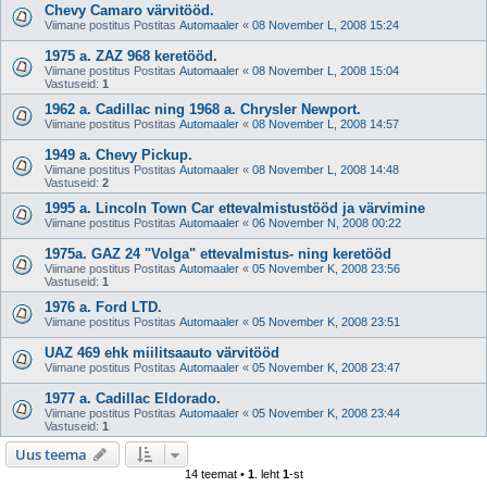
Chevy Camaro värvitööd.
Viimane postitus Postitas
Automaaler
«
08 November L, 2008 15:24
1975 a. ZAZ 968 keretööd.
Viimane postitus Postitas
Automaaler
«
08 November L, 2008 15:04
Vastuseid:
1
1962 a. Cadillac ning 1968 a. Chrysler Newport.
Viimane postitus Postitas
Automaaler
«
08 November L, 2008 14:57
1949 a. Chevy Pickup.
Viimane postitus Postitas
Automaaler
«
08 November L, 2008 14:48
Vastuseid:
2
1995 a. Lincoln Town Car ettevalmistustööd ja värvimine
Viimane postitus Postitas
Automaaler
«
06 November N, 2008 00:22
1975a. GAZ 24 "Volga" ettevalmistus- ning keretööd
Viimane postitus Postitas
Automaaler
«
05 November K, 2008 23:56
Vastuseid:
1
1976 a. Ford LTD.
Viimane postitus Postitas
Automaaler
«
05 November K, 2008 23:51
UAZ 469 ehk miilitsaauto värvitööd
Viimane postitus Postitas
Automaaler
«
05 November K, 2008 23:47
1977 a. Cadillac Eldorado.
Viimane postitus Postitas
Automaaler
«
05 November K, 2008 23:44
Vastuseid:
1
Uus teema
14 teemat •
1
. leht
1
-st