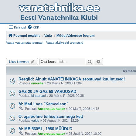
Kiirlingid
KKK
Foorumi pealeht
Varia
Müügi/Vahetuse foorum
Vaata vastamata teemasi
Vaata aktiivseid teemasid
Otsi
Täiendatud otsing
Uus teema
Teemasi
Reeglid: Ainult VANATEHNIKAGA seostuvad kuulutused!
Postitas
emeelis
»
20 Märts N, 2008 17:04
GAZ 20 JA GAZ 69 VARUOSAD
Postitas
kirstunael
»
20 Märts R, 2026 20:38
M: Mati Laos "Kameeleon"
Postitas
Autorestauraator
»
20 Mai T, 2025 14:15
O: ajalooline tollise sammuga kett
Postitas
valdo
»
07 August K, 2024 12:29
M: MB 560SL, 1986 MÜÜDUD
Postitas
Autorestauraator
»
25 Juuli N, 2024 10:00