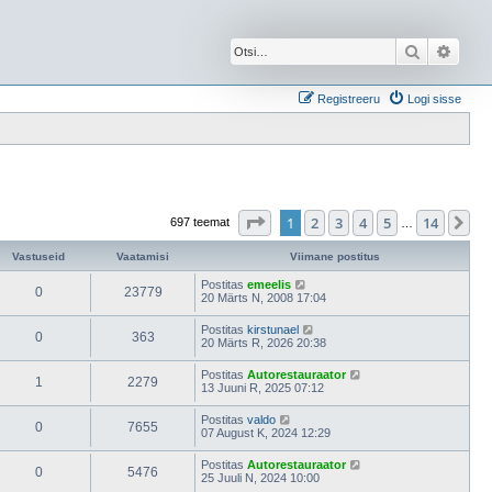
Otsi
Täien
Registreeru
Logi sisse
1
. leht
14
-st
1
2
3
4
5
14
Jä
697 teemat
…
Vastuseid
Vaatamisi
Viimane postitus
Postitas
emeelis
0
23779
20 Märts N, 2008 17:04
Postitas
kirstunael
0
363
20 Märts R, 2026 20:38
Postitas
Autorestauraator
1
2279
13 Juuni R, 2025 07:12
Postitas
valdo
0
7655
07 August K, 2024 12:29
Postitas
Autorestauraator
0
5476
25 Juuli N, 2024 10:00