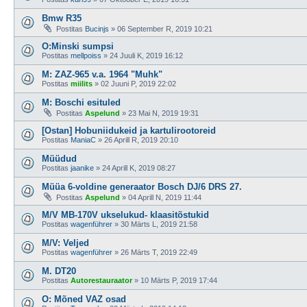
Bmw R35
Postitas
Bucinjs
»
06 September R, 2019 10:21
O:Minski sumpsi
Postitas
mellpoiss
»
24 Juuli K, 2019 16:12
M: ZAZ-965 v.a. 1964 "Muhk"
Postitas
miilits
»
02 Juuni P, 2019 22:02
M: Boschi esituled
Postitas
Aspelund
»
23 Mai N, 2019 19:31
[Ostan] Hobuniidukeid ja kartulirootoreid
Postitas
ManiaC
»
26 Aprill R, 2019 20:10
Müüdud
Postitas
jaanike
»
24 Aprill K, 2019 08:27
Müüa 6-voldine generaator Bosch DJ/6 DRS 27.
Postitas
Aspelund
»
04 Aprill N, 2019 11:44
M/V MB-170V ukselukud- klaasitõstukid
Postitas
wagenführer
»
30 Märts L, 2019 21:58
M/V: Veljed
Postitas
wagenführer
»
26 Märts T, 2019 22:49
M. DT20
Postitas
Autorestauraator
»
10 Märts P, 2019 17:44
O: Mõned VAZ osad