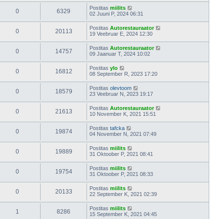
Postitas
miilits
0
6329
02 Juuni P, 2024 06:31
Postitas
Autorestauraator
0
20113
19 Veebruar E, 2024 12:30
Postitas
Autorestauraator
0
14757
09 Jaanuar T, 2024 10:02
Postitas
ylo
0
16812
08 September R, 2023 17:20
Postitas
olevtoom
0
18579
23 Veebruar N, 2023 19:17
Postitas
Autorestauraator
0
21613
10 November K, 2021 15:51
Postitas
tafcka
0
19874
04 November N, 2021 07:49
Postitas
miilits
0
19889
31 Oktoober P, 2021 08:41
Postitas
miilits
0
19754
31 Oktoober P, 2021 08:33
Postitas
miilits
0
20133
22 September K, 2021 02:39
Postitas
miilits
1
8286
15 September K, 2021 04:45