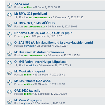
ZAZ-i rool.
Postitas
miilits
»
02 Juuni P, 2024 06:31
M: BMW 321 poritiivad
Postitas
Autorestauraator
»
19 Veebruar E, 2024 12:30
M: BMW 321, 1949 MÜÜDUD
Postitas
Autorestauraator
»
09 Jaanuar T, 2024 10:02
Erinevad Gaz 20, Gaz 21 ja Gaz 69 jupid
Postitas
ylo
»
08 September R, 2023 17:20
O: ZAZ-968 (A, M) aknatihendid ja ukseklaaside rennid
Postitas
olevtoom
»
23 Veebruar N, 2023 19:17
M: Uus raamat: Automotokroonika
Postitas
Autorestauraator
»
10 November K, 2021 15:51
O: M41 Volvo overdriviga käigukasti.
Postitas
tafcka
»
04 November N, 2021 07:49
M: Moskvitz-i logarid
Postitas
miilits
»
31 Oktoober P, 2021 08:41
M: kasutamata UAZ osad.
Postitas
miilits
»
31 Oktoober P, 2021 08:33
GAZ 2410 tagasild.
Postitas
miilits
»
22 September K, 2021 02:39
M: Vana Volga jupid
Postitas
ylova
»
12 Detsember L, 2020 18:32