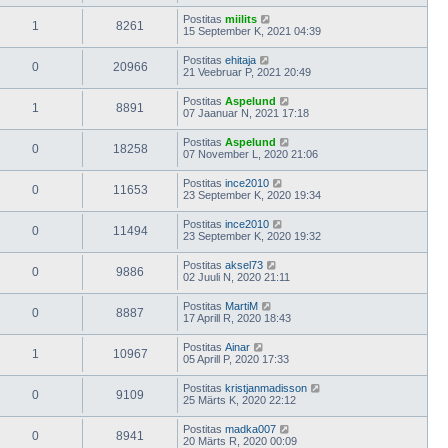
Postitas
miilits
1
8261
15 September K, 2021 04:39
Postitas
ehitaja
0
20966
21 Veebruar P, 2021 20:49
Postitas
Aspelund
1
8891
07 Jaanuar N, 2021 17:18
Postitas
Aspelund
0
18258
07 November L, 2020 21:06
Postitas
ince2010
0
11653
23 September K, 2020 19:34
Postitas
ince2010
0
11494
23 September K, 2020 19:32
Postitas
aksel73
0
9886
02 Juuli N, 2020 21:11
Postitas
MartiM
0
8887
17 Aprill R, 2020 18:43
Postitas
Ainar
1
10967
05 Aprill P, 2020 17:33
Postitas
kristjanmadisson
0
9109
25 Märts K, 2020 22:12
Postitas
madka007
0
8941
20 Märts R, 2020 00:09