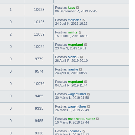
Postitas
kass
1
10623
06 September R, 2019 22:45
Postitas
mellpoiss
0
10125
24 Juuli K, 2019 16:12
Postitas
miilits
2
12039
15 Juuni L, 2019 08:00
Postitas
Aspelund
0
10022
23 Mai N, 2019 19:31
Postitas
ManiaC
0
9779
26 Aprill R, 2019 20:10
Postitas
jaanike
0
9574
24 Aprill K, 2019 08:27
Postitas
Aspelund
0
10076
04 Aprill N, 2019 11:44
Postitas
wagenführer
0
9465
30 Märts L, 2019 21:58
Postitas
wagenführer
0
9335
26 Märts T, 2019 22:49
Postitas
Autorestauraator
0
9485
10 Märts P, 2019 17:44
Postitas
Toomask
0
9338
02 Märts L, 2019 14:13