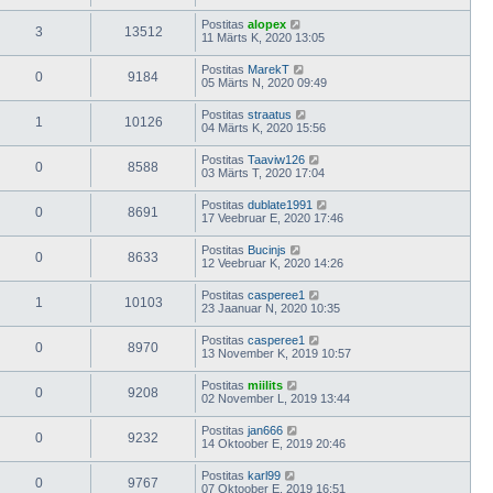
Postitas
alopex
3
13512
11 Märts K, 2020 13:05
Postitas
MarekT
0
9184
05 Märts N, 2020 09:49
Postitas
straatus
1
10126
04 Märts K, 2020 15:56
Postitas
Taaviw126
0
8588
03 Märts T, 2020 17:04
Postitas
dublate1991
0
8691
17 Veebruar E, 2020 17:46
Postitas
Bucinjs
0
8633
12 Veebruar K, 2020 14:26
Postitas
casperee1
1
10103
23 Jaanuar N, 2020 10:35
Postitas
casperee1
0
8970
13 November K, 2019 10:57
Postitas
miilits
0
9208
02 November L, 2019 13:44
Postitas
jan666
0
9232
14 Oktoober E, 2019 20:46
Postitas
karl99
0
9767
07 Oktoober E, 2019 16:51