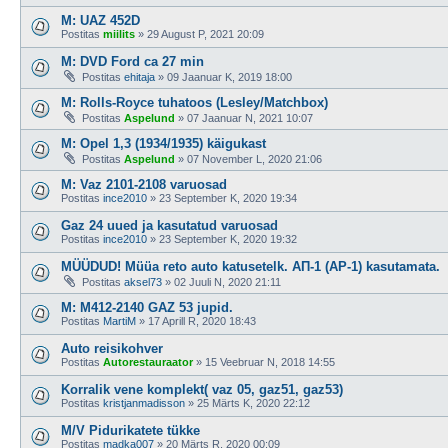
M: UAZ 452D
Postitas
miilits
»
29 August P, 2021 20:09
M: DVD Ford ca 27 min
Postitas
ehitaja
»
09 Jaanuar K, 2019 18:00
M: Rolls-Royce tuhatoos (Lesley/Matchbox)
Postitas
Aspelund
»
07 Jaanuar N, 2021 10:07
M: Opel 1,3 (1934/1935) käigukast
Postitas
Aspelund
»
07 November L, 2020 21:06
M: Vaz 2101-2108 varuosad
Postitas
ince2010
»
23 September K, 2020 19:34
Gaz 24 uued ja kasutatud varuosad
Postitas
ince2010
»
23 September K, 2020 19:32
MÜÜDUD! Müüa reto auto katusetelk. АП-1 (AP-1) kasutamata.
Postitas
aksel73
»
02 Juuli N, 2020 21:11
M: M412-2140 GAZ 53 jupid.
Postitas
MartiM
»
17 Aprill R, 2020 18:43
Auto reisikohver
Postitas
Autorestauraator
»
15 Veebruar N, 2018 14:55
Korralik vene komplekt( vaz 05, gaz51, gaz53)
Postitas
kristjanmadisson
»
25 Märts K, 2020 22:12
M/V Pidurikatete tükke
Postitas
madka007
»
20 Märts R, 2020 00:09