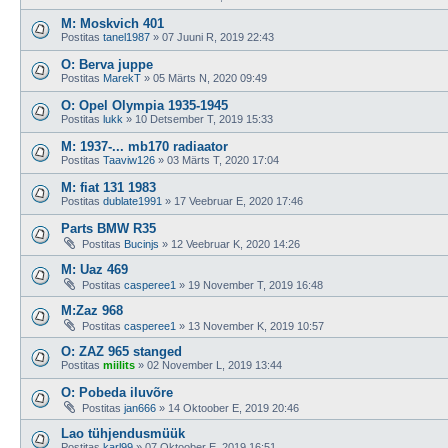
M: Moskvich 401
Postitas
tanel1987
»
07 Juuni R, 2019 22:43
O: Berva juppe
Postitas
MarekT
»
05 Märts N, 2020 09:49
O: Opel Olympia 1935-1945
Postitas
lukk
»
10 Detsember T, 2019 15:33
M: 1937-... mb170 radiaator
Postitas
Taaviw126
»
03 Märts T, 2020 17:04
M: fiat 131 1983
Postitas
dublate1991
»
17 Veebruar E, 2020 17:46
Parts BMW R35
Postitas
Bucinjs
»
12 Veebruar K, 2020 14:26
M: Uaz 469
Postitas
casperee1
»
19 November T, 2019 16:48
M:Zaz 968
Postitas
casperee1
»
13 November K, 2019 10:57
O: ZAZ 965 stanged
Postitas
miilits
»
02 November L, 2019 13:44
O: Pobeda iluvõre
Postitas
jan666
»
14 Oktoober E, 2019 20:46
Lao tühjendusmüük
Postitas
karl99
»
07 Oktoober E, 2019 16:51