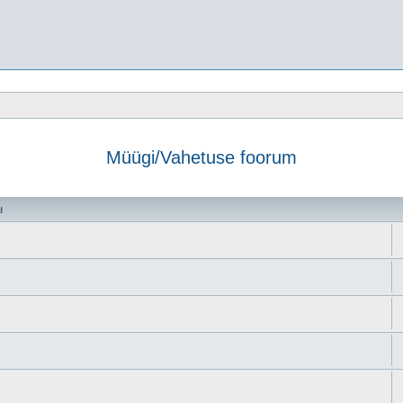
Müügi/Vahetuse foorum
d