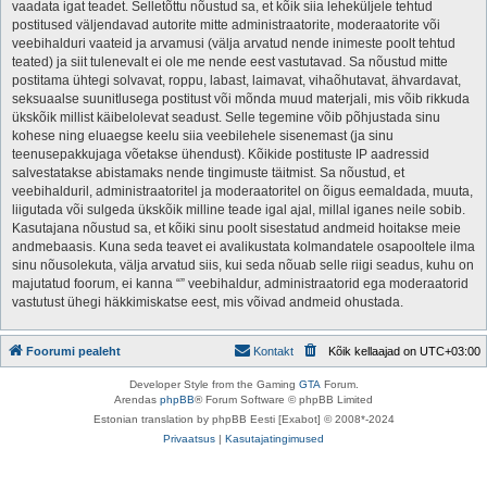
vaadata igat teadet. Selletõttu nõustud sa, et kõik siia leheküljele tehtud
postitused väljendavad autorite mitte administraatorite, moderaatorite või
veebihalduri vaateid ja arvamusi (välja arvatud nende inimeste poolt tehtud
teated) ja siit tulenevalt ei ole me nende eest vastutavad. Sa nõustud mitte
postitama ühtegi solvavat, roppu, labast, laimavat, vihaõhutavat, ähvardavat,
seksuaalse suunitlusega postitust või mõnda muud materjali, mis võib rikkuda
ükskõik millist käibelolevat seadust. Selle tegemine võib põhjustada sinu
kohese ning eluaegse keelu siia veebilehele sisenemast (ja sinu
teenusepakkujaga võetakse ühendust). Kõikide postituste IP aadressid
salvestatakse abistamaks nende tingimuste täitmist. Sa nõustud, et
veebihalduril, administraatoritel ja moderaatoritel on õigus eemaldada, muuta,
liigutada või sulgeda ükskõik milline teade igal ajal, millal iganes neile sobib.
Kasutajana nõustud sa, et kõiki sinu poolt sisestatud andmeid hoitakse meie
andmebaasis. Kuna seda teavet ei avalikustata kolmandatele osapooltele ilma
sinu nõusolekuta, välja arvatud siis, kui seda nõuab selle riigi seadus, kuhu on
majutatud foorum, ei kanna “” veebihaldur, administraatorid ega moderaatorid
vastutust ühegi häkkimiskatse eest, mis võivad andmeid ohustada.
Foorumi pealeht
Kontakt
Kõik kellaajad on
UTC+03:00
Developer Style from the Gaming
GTA
Forum.
Arendas
phpBB
® Forum Software © phpBB Limited
Estonian translation by phpBB Eesti [Exabot] © 2008*-2024
Privaatsus
|
Kasutajatingimused