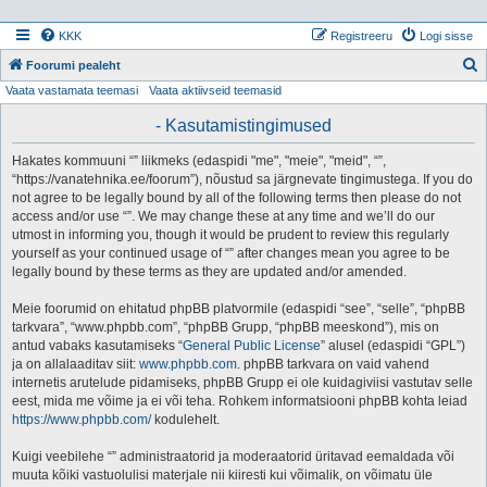
KKK
Registreeru
Logi sisse
Foorumi pealeht
Vaata vastamata teemasi
Vaata aktiivseid teemasid
t
s
- Kasutamistingimused
i
Hakates kommuuni “” liikmeks (edaspidi "me", "meie", "meid", “”,
“https://vanatehnika.ee/foorum”), nõustud sa järgnevate tingimustega. If you do
not agree to be legally bound by all of the following terms then please do not
access and/or use “”. We may change these at any time and we’ll do our
utmost in informing you, though it would be prudent to review this regularly
yourself as your continued usage of “” after changes mean you agree to be
legally bound by these terms as they are updated and/or amended.
Meie foorumid on ehitatud phpBB platvormile (edaspidi “see”, “selle”, “phpBB
tarkvara”, “www.phpbb.com”, “phpBB Grupp, “phpBB meeskond”), mis on
antud vabaks kasutamiseks “
General Public License
” alusel (edaspidi “GPL”)
ja on allalaaditav siit:
www.phpbb.com
. phpBB tarkvara on vaid vahend
internetis arutelude pidamiseks, phpBB Grupp ei ole kuidagiviisi vastutav selle
eest, mida me võime ja ei või teha. Rohkem informatsiooni phpBB kohta leiad
https://www.phpbb.com/
kodulehelt.
Kuigi veebilehe “” administraatorid ja moderaatorid üritavad eemaldada või
muuta kõiki vastuolulisi materjale nii kiiresti kui võimalik, on võimatu üle