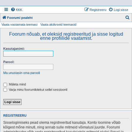
KKK
Registreeru
Logi sisse
Foorumi pealeht
Vaata vastamata teemasi
Vaata aktiivseid teemasid
t
s
Foorum nõuab, et oleksid registreeritud ja sisse logitud
enne profiilide vaatamist.
i
Kasutajanimi:
Parool:
Ma unustasin oma parooli
Mäleta mind
Varja minu foorumilolekut sellel sessioonil
REGISTREERU
Sisselogimiseks pead olema registreeritud kasutaja. Konto loomine võtab
kõigest mõne minuti, ning annab sulle mitmeid võimalusi juurde. Foorumi
administraator võib anda registreeritud kasutajatele mitmeid olulisi õigusi ja