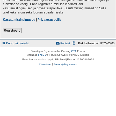
funktsioone veelgi. Enne registreerumist loe kindlasti läbi
kasutamistingimused ja privaatsuspoliitika. Kasutamistingimused on Sulle
täielikuks järgmiseks foorumis osalemiseks.
Kasutamistingimused
|
Privaatsuspoliis
Registreeru
Foorumi pealeht
Kontakt
Kõik kellaajad on
UTC+03:00
Developer Style from the Gaming
GTA
Forum.
Arendas
phpBB
® Forum Software © phpBB Limited
Estonian translation by phpBB Eesti [Exabot] © 2008*-2024
Privaatsus
|
Kasutajatingimused